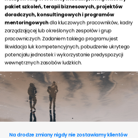
pakiet szkoleń, terapii biznesowych, projektów
doradczych, konsultingowych i programów
mentoringowych
dla kluczowych pracowników, kadry
zarządzającej lub określonych zespołów i grup
pracowniczych. Zadaniem takiego programu jest
likwidacja luk kompetencyjnych, pobudzenie ukrytego
potencjału jednostek i wykorzystanie predyspozycji
wewnętrznych zasobów ludzkich.
Na drodze zmiany nigdy nie zostawiamy klientów