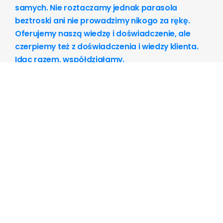
samych. Nie roztaczamy jednak parasola
beztroski ani nie prowadzimy nikogo za rękę.
Oferujemy naszą wiedzę i doświadczenie, ale
czerpiemy też z doświadczenia i wiedzy klienta.
Idąc razem, współdziałamy.
Tworzymy pomysły i rozwiązania, inicjujemy
sposoby działania
, ale wyłącznie tak, aby były one
dopasowane do kompetencji klienta. Innymi słowy –
wspólnie kreujemy rozwiązania i upewniamy się, że
klient dysponuje wystraczającą wiedzą i jest gotów,
żeby je wprowadzić.
Po wspólnym przejściu krytycznej fazy projektu
przyglądamy się z dystansu, jak firma lub organizacja
funkcjonuje po wprowadzeniu zmian. Kontynuacją
współpracy są projekty i działania korygujące,